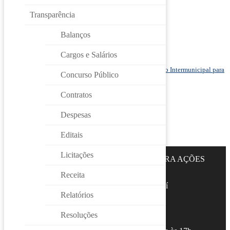
Ata Assembleia Ordinária 10/06/2024
Convocação Assembléia – 10/06/24
Transparência
Ata Assembleia Ordinária – 26/03/2024
Ata Assembleia CIAS – 24/08/2023
Ata Assembleia CIAS – 18/05/2023
Balanços
Ata Assembleia CIAS – 10/05/2022
Ata Assembleia CIAS – 19/10/2021
Cargos e Salários
Ata Assembleia CIAS – 11/08/2021
Ata Assembleia CIAS – 01 e 08/07/2021
Convocação para Assembléia Geral Ordinária do Consórcio Intermunicipal para
Concurso Público
Ações Sustentáveis – CIAS
Contratos
Despesas
Editais
Licitações
CIAS – CONSÓRCIO INTERMUNICIPAL PARA AÇÕES
SUSTENTÁVEIS
Receita
Av. da Liberdade s/nº – Paço Municipal de Jundiaí
6º andar – Bloco Sul
Relatórios
Jd. Botânico – Jundiaí/SP
Telefone: (11) 4589-8540
Resoluções