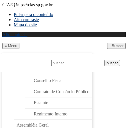
CIAS | https://cias.sp.gov.br
Transparência
Pular para o conteúdo
Alto contraste
Mapa do site
Alto contraste
≡
Menu
Buscar
CIAS
Página Inicial
Consórcio Intermunicipal para Ações Sustentáveis
Institucional
Conselho Fiscal
Página Inicial
› Assembléia Geral
Contrato de Consórcio Público
Assembléia Geral
Estatuto
Regimento Interno
Ata Assembleia Ordinária – 09/04/2025
Convocação Assembléia Geral 09/04/25
Convocação Assembléia Geral 09/12/2024
Assembléia Geral